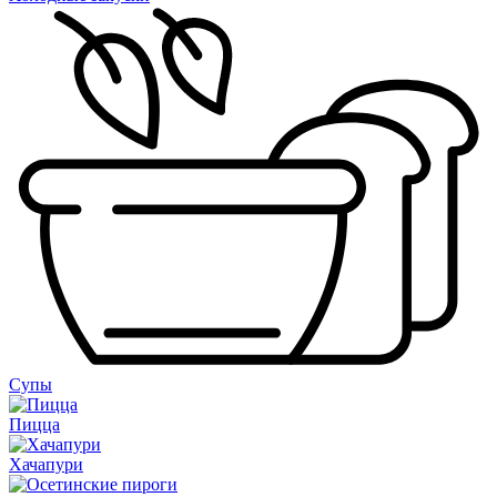
Супы
Пицца
Хачапури